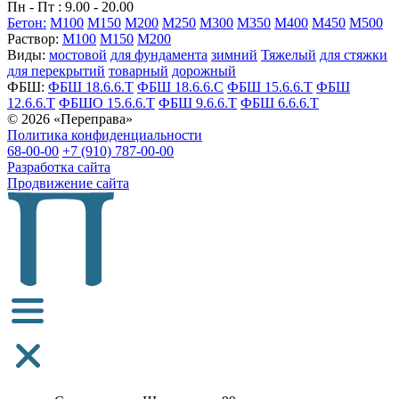
Пн - Пт : 9.00 - 20.00
Бетон:
M100
M150
M200
M250
M300
M350
M400
M450
M500
Раствор:
M100
M150
M200
Виды:
мостовой
для фундамента
зимний
Тяжелый
для стяжки
для перекрытий
товарный
дорожный
ФБШ:
ФБШ 18.6.6.Т
ФБШ 18.6.6.С
ФБШ 15.6.6.Т
ФБШ
12.6.6.Т
ФБШО 15.6.6.Т
ФБШ 9.6.6.Т
ФБШ 6.6.6.Т
© 2026 «Переправа»
Политика конфиденциальности
68-00-00
+7 (910) 787-00-00
Разработка сайта
Продвижение сайта